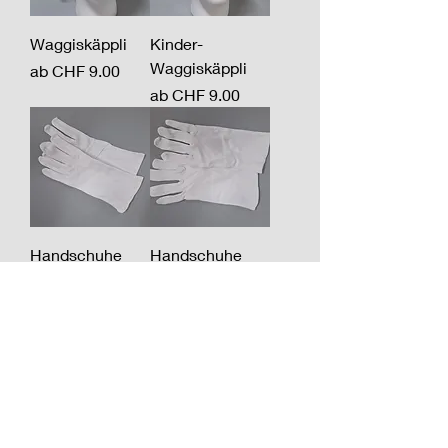
Waggiskäppli
Kinder-
Waggiskäppli
Sale-Preis
ab
CHF 9.00
Sale-Preis
ab
CHF 9.00
Handschuhe
Handschuhe
Premium
weiss
Preis
Preis
CHF 7.90
CHF 5.50