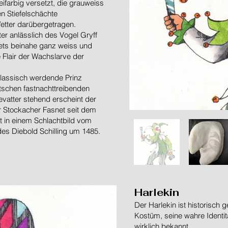
ifarbig versetzt, die grauweiss
en Stiefelschächte
etter darübergetragen.
r anlässlich des Vogel Gryff
stets beinahe ganz weiss und
e Flair der Wachslarve der
klassisch werdende Prinz
tschen fastnachttreibenden
evatter stehend erscheint der
 Stockacher Fasnet seit dem
t in einem Schlachtbild vom
es Diebold Schilling um 1485.
Harlekin
Der Harlekin ist historisch
Kostüm, seine wahre Identi
wirklich bekannt.