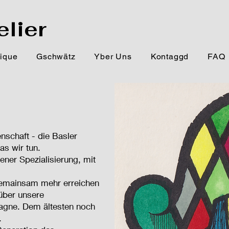
elier
ique
Gschwätz
Yber Uns
Kontaggd
FAQ
enschaft - die Basler
as wir tun.
gener Spezialisierung, mit
gemainsam mehr erreichen
 über unsere
agne. Dem ältesten noch
.