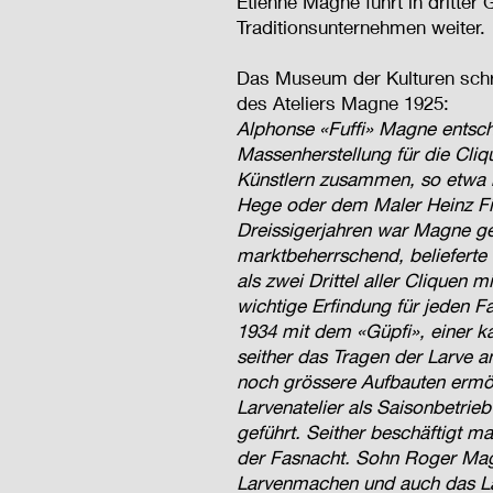
Etienne Magne führt in dritter
Traditionsunternehmen weiter.
Das Museum der Kulturen schre
des Ateliers Magne 1925:
Alphonse «Fuffi» Magne entsch
Massenherstellung für die Cliq
Künstlern zusammen, so etwa 
Hege oder dem Maler Heinz Fi
Dreissigerjahren war Magne g
marktbeherrschend, belieferte
als zwei Drittel aller Cliquen m
wichtige Erfindung für jeden 
1934 mit dem «Güpfi», einer ka
seither das Tragen der Larve 
noch grössere Aufbauten ermö
Larvenatelier als Saisonbetrie
geführt. Seither beschäftigt m
der Fasnacht. Sohn Roger Mag
Larvenmachen und auch das La