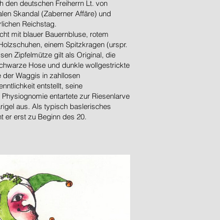
 den deutschen Freiherrn Lt. von
alen Skandal (Zaberner Affäre) und
rlichen Reichstag.
acht mit blauer Bauernbluse, rotem
Holzschuhen, einem Spitzkragen (urspr.
en Zipfelmütze gilt als Original, die
schwarze Hose und dunkle wollgestrickte
e der Waggis in zahllosen
ntlichkeit entstellt, seine
 Physiognomie entartete zur Riesenlarve
igel aus. Als typisch baslerisches
 er erst zu Beginn des 20.