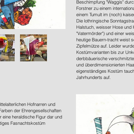
Beschimpfung "Waggis" durch
Forstner zu einem internation
einem Tumult im (noch) kaise
Die lothringische Sonntagstr
Halstuch, weisser Hose und 
"Vatermörder") und einer weiss
heutige Bauern-tracht weist 
Zipfelmütze auf. Leider wurd
Kostümvarianten bis zur Unken
derbbäuerische verschmitzte
und überdimensionierten Haar
eigenständiges Kostüm taucht
Jahrhunderts auf.
ittelalterlichen Hofnarren und
Farben der Ehrengesellschaften
er eine heraldische Figur dar und
ertiges Fasnachtskostüm