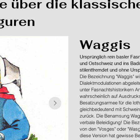
 über die klassisch
guren
Waggis
Ursprünglich rein basler Fasna
und Ostschweiz und ins Badisc
stilentfremdet und ohne Urs
Die Bezeichnung "Waggis" wir
Dialektmodulationen abgeleite
unter Fasnachtshistorikern A
wahrscheinlich auf Ausdruc
Besatzungsarmee für die lot
gleichbedeutend mit Schwein
zurück. Die Benamsung Waggis
verbale Beleidigung! Die Bez
von den "Vosges" oder "Wasg
diese Version hat gewisse Be