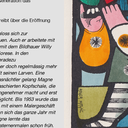
 Generation das
ibt über die Eröffnung
loss sich zur
uen. Auch er arbeitete mit
mit dem Bildhauer Willy
orese. In den
eradezu
 er doch regelmässig mehr
it seinen Larven. Eine
Fasnächtler gelang Magne
schierten Kopfschale, die
angenehmer macht und erst
glicht. Bis 1953 wurde das
b mit einem Malergeschäft
an sich das ganze Jahr mit
ne lernte das
ternenmalen schon früh.