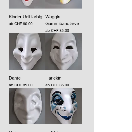
Kinder Ueli farbig
Waggis
Gummibandlarve
Sale-Preis
ab
CHF 90.00
Sale-Preis
ab
CHF 35.00
Dante
Harlekin
Sale-Preis
Sale-Preis
ab
CHF 35.00
ab
CHF 35.00