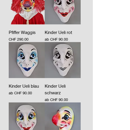
Pfiffer Waggis
Kinder Ueli rot
Preis
Sale-Preis
CHF 290.00
ab
CHF 90.00
Kinder Ueli blau
Kinder Ueli
schwarz
Sale-Preis
ab
CHF 90.00
Sale-Preis
ab
CHF 90.00