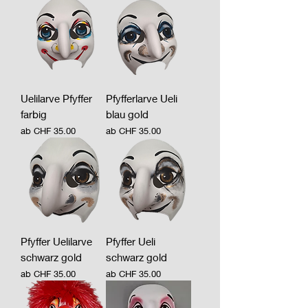
Uelilarve Pfyffer
Pfyfferlarve Ueli
farbig
blau gold
Sale-Preis
Sale-Preis
ab
CHF 35.00
ab
CHF 35.00
Pfyffer Uelilarve
Pfyffer Ueli
schwarz gold
schwarz gold
Sale-Preis
Sale-Preis
ab
CHF 35.00
ab
CHF 35.00