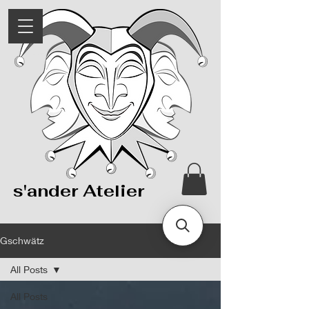
s'ander Atelier
Gschwätz
All Posts
All Posts