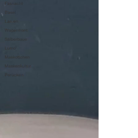
Fasnacht
Basel
Larven
Wagenfront
Sälberbaue
Lumo
Maskottchen
Maskenkultur
Perücken